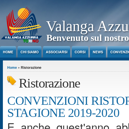
Jump to Content
Valanga Azzu
Benvenuto sul nostro
HOME
CHI SIAMO
ASSOCIARSI
CORSI
NEWS
CONVENZI
Tu sei qui
Home
» Ristorazione
Ristorazione
CONVENZIONI RIST
STAGIONE 2019-2020
E anche quest'anno abb