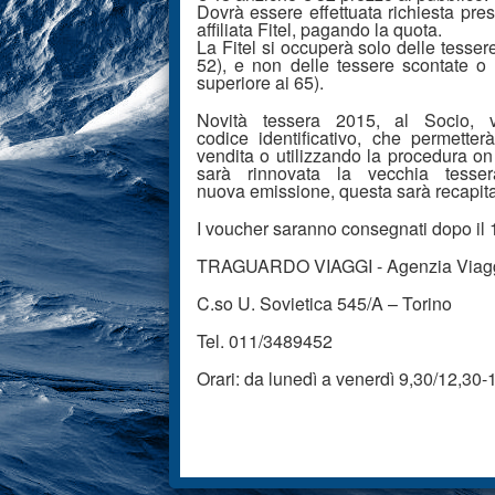
Dovrà essere effettuata richiesta pres
affiliata Fitel, pagando la quota.
La Fitel si occuperà solo delle tesser
52), e non delle tessere scontate o t
superiore ai 65).
Novità tessera 2015, al Socio, 
codice identificativo, che permetter
vendita o utilizzando la procedura on
sarà rinnovata la vecchia tess
nuova emissione, questa sarà recapita
I voucher saranno consegnati dopo il 1
TRAGUARDO VIAGGI - Agenzia Viagg
C.so U. Sovietica 545/A – Torino
Tel. 011/3489452
Orari: da lunedì a venerdì 9,30/12,30-