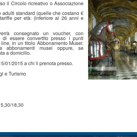
so il Circolo ricreativo o Associazione
e adulti standard (quelle che costano €
ariffe per età: (inferiore ai 26 anni e
verrà consegnato un voucher, con
à di essere convertito presso i punti
 line, in un titolo Abbonamento Musei:
era abbonamenti musei oppure, se
ta a domicilio.
5/01/2015 a chi li prenota presso.
i e Turismo
15,30/18,30