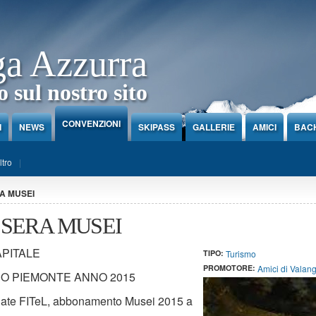
ga Azzurra
 sul nostro sito
CONVENZIONI
I
NEWS
SKIPASS
GALLERIE
AMICI
BAC
ltro
A MUSEI
SERA MUSEI
APITALE
TIPO:
Turismo
PROMOTORE:
Amici di Valan
O PIEMONTE ANNO 2015
filiate FITeL, abbonamento Musei 2015 a