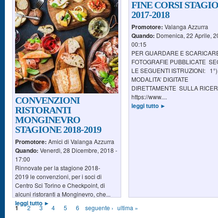
FINE CORSI STAGI
2017-2018
Promotore:
Valanga Azzurra
Quando:
Domenica, 22 Aprile, 2
00:15
PER GUARDARE E SCARICARE
FOTOGRAFIE PUBBLICATE SE
LE SEGUENTI ISTRUZIONI: 1°)
MODALITA’ DIGITATE
DIRETTAMENTE SULLA RICE
https://www....
CONVENZIONI
leggi tutto ►
RISTORANTI
MONGINEVRO
STAGIONE 2018-2019
Promotore:
Amici di Valanga Azzurra
Quando:
Venerdì, 28 Dicembre, 2018 -
17:00
Rinnovate per la stagione 2018-
2019 le convenzioni, per i soci di
Centro Sci Torino e Checkpoint, di
alcuni ristoranti a Monginevro, che...
leggi tutto ►
1
2
3
4
5
6
seguente ›
ultima »