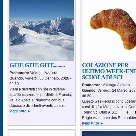
GITE GITE GITE.........
COLAZIONE PER
ULTIMO WEEK-EN
Promotore:
Valanga Azzurra
SCUOLA DI SCI
Quando:
Venerdì, 30 Gennaio, 2026 -
00:30
Promotore:
Valanga Azzurra
Vieni a divertirti con noi in diverse
Quando:
Venerdì, 24 Marzo, 202
località davvero imperdibili di Francia,
08:30
Valle d’Aosta e Piemonte con bus,
Questo week-end si concluderan
skipass e divertenti eventi, come...
corsi di sci a Monginevro Il Cent
leggi tutto ►
Torino Sci Club A.S.D. e 
Régie Autonome des Remontées.
leggi tutto ►