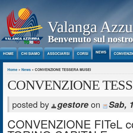
Jump to Content
Valanga Azzu
Benvenuto sul nostro
NEWS
HOME
CHI SIAMO
ASSOCIARSI
CORSI
CONVENZI
Tu sei qui
Home
»
News
» CONVENZIONE TESSERA MUSEI
CONVENZIONE TESS
posted by
on
gestore
Sab, 1
CONVENZIONE FITeL c