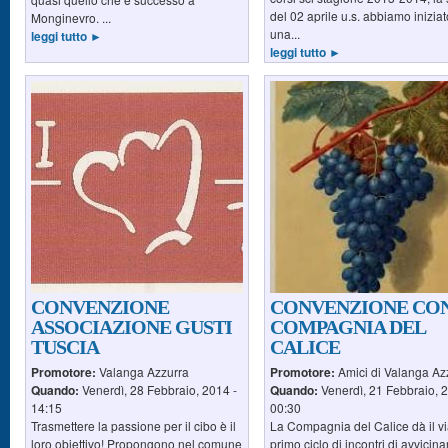
del 02 aprile u.s. abbiamo iniziat
Monginevro. ...
una...
leggi tutto ►
leggi tutto ►
CONVENZIONE
CONVENZIONE CON
ASSOCIAZIONE GUSTI
COMPAGNIA DEL
TUSCIA
CALICE
Promotore:
Valanga Azzurra
Promotore:
Amici di Valanga Az
Quando:
Venerdì, 28 Febbraio, 2014 -
Quando:
Venerdì, 21 Febbraio, 
14:15
00:30
Trasmettere la passione per il cibo è il
La Compagnia del Calice dà il vi
loro obiettivo! Propongono nel comune
primo ciclo di incontri di avvici