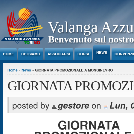
Jump to Content
Valanga Azzu
Benvenuto sul nostro
NEWS
HOME
CHI SIAMO
ASSOCIARSI
CORSI
CONVENZI
Tu sei qui
Home
»
News
» GIORNATA PROMOZIONALE A MONGINEVRO
GIORNATA PROMOZ
posted by
on
gestore
Lun, 0
GIORNATA