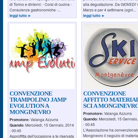
di Torino e dintorni: - Corsi di cucina -
alla degustazione. Da GIOVEDI’ 
Consulenze gastronomiche -...
Marzo e per 4 settimane (ogni...
leggi tutto ►
leggi tutto ►
CONVENZIONE
CONVENZIONE
TRAMPOLINO JAMP
AFFITTO MATERIA
EVOLUTION A
SCI A MONGINEVR
MONGINEVRO
Promotore:
Valanga Azzurra
Quando:
Mercoledì, 15 Gennaio
Promotore:
Valanga Azzurra
- 00:45
Quando:
Mercoledì, 15 Gennaio, 2014
L'Associazione ha convenzionat
- 00:45
Monginevro il negozio di materia
Approffitta dell'occasione a te riservata