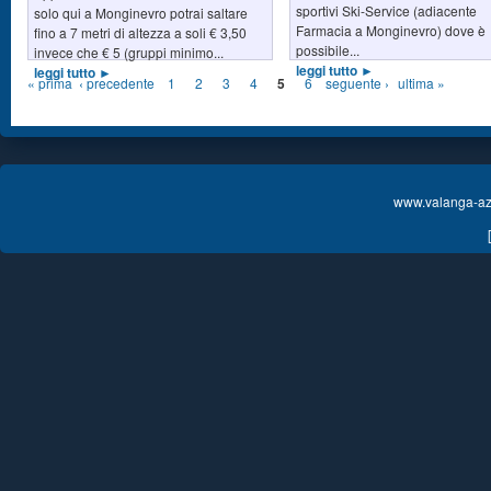
sportivi Ski-Service (adiacente
solo qui a Monginevro potrai saltare
Farmacia a Monginevro) dove è
fino a 7 metri di altezza a soli € 3,50
possibile...
invece che € 5 (gruppi minimo...
leggi tutto ►
leggi tutto ►
« prima
‹ precedente
1
2
3
4
5
6
seguente ›
ultima »
www.valanga-azz