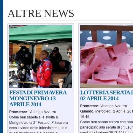
ALTRE NEWS
Pagine
FESTA DI PRIMAVERA
LOTTERIA SERATA 
MONGINEVRO 13
02 APRILE 2014
APRILE 2014
Promotore:
Valanga Azzurra
Quando:
Mercoledì, 2 Aprile, 20
Promotore:
Valanga Azzurra
16:45
Come ben sapete si è svolta a
Come ben sanno coloro che ha
Monginevro la 2° Festa di Primavera
partecipato alla serata di chiusu
ecco il vIdeo delle interviste e tutto o
corsi sci stagione 2013-2014, la
quasi quello che è successo a